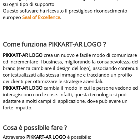
E
su ogni tipo di supporto.
R
Questo software ha ricevuto il prestigioso riconoscimento
e
europeo
Seal of Excellence
.
a
l
t
Come funziona PIKKART-AR LOGO ?
à
a
PIKKART-AR LOGO
crea un nuovo e facile modo di comunicare
u
ed incrementare il business, migliorando la consapevolezza del
m
brand (senza cambiare il design del logo), associando contenuti
contestualizzati alla stessa immagine e tracciando un profilo
e
dei clienti per ottimizzare le strategie aziendali.
n
PIKKART-AR LOGO
cambia il modo in cui le persone vedono ed
t
interagiscono con le cose. Infatti, questa tecnologia si può
a
adattare a molti campi di applicazione, dove può avere un
t
forte impatto.
a
P
Cosa è possibile fare ?
I
K
Attraverso
PIKKART-AR LOGO
è possibile: