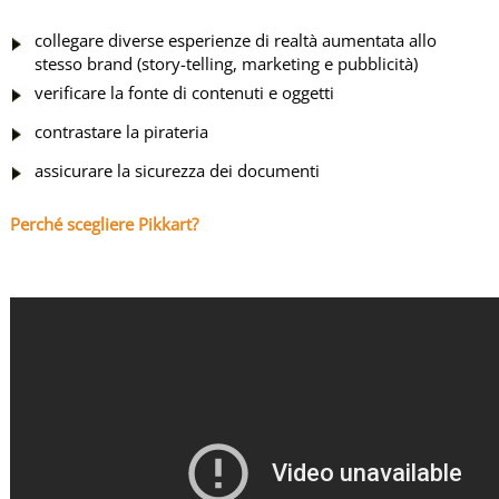
K
A
collegare diverse esperienze di realtà aumentata allo
R
stesso brand (story-telling, marketing e pubblicità)
T
verificare la fonte di contenuti e oggetti
-
contrastare la pirateria
A
assicurare la sicurezza dei documenti
R
L
Perché scegliere Pikkart?
O
G
O
P
I
K
K
A
R
T
-