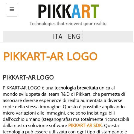
ITA
ENG
H
O
M
PIKKART-AR LOGO
E
T
PIKKART-AR LOGO
E
C
PIKKART-AR LOGO è una
tecnologia brevettata
unica al
N
mondo sviluppata dal team R&D di Pikkart, che permette di
O
associare diverse esperienze di realtà aumentata a diverse
L
copie della stessa immagine. Questo è possibile applicando
O
micro variazioni alle immagini, che sono indistinguibili
dall’occhio umano (steganografia) ma totalmente riconoscibili
G
dalla nostra soluzione software
PIKKART-AR SDK
. Questa
I
tecnologia può essere utilizzata con ogni tipo di stampante e