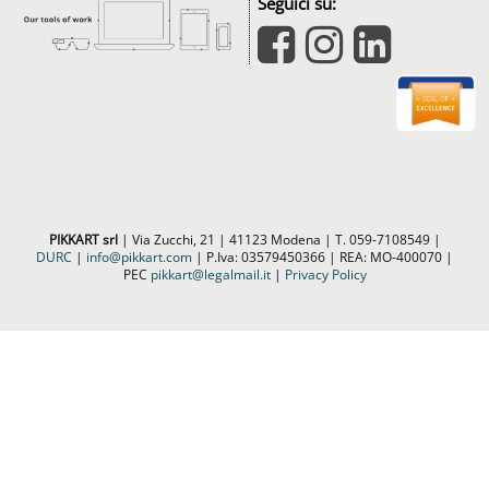
V
Seguici su:
i
s
i
o
n
&
D
e
e
PIKKART srl
| Via Zucchi, 21 | 41123 Modena | T. 059-7108549 |
DURC
|
info@pikkart.com
| P.Iva: 03579450366 | REA: MO-400070 |
p
PEC
pikkart@legalmail.it
|
Privacy Policy
L
e
a
r
n
i
n
g