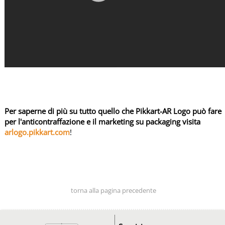
A
R
D
I
S
C
O
V
E
Per saperne di più su tutto quello che Pikkart-AR Logo può fare
R
per l'anticontraffazione e il marketing su packaging visita
C
arlogo.pikkart.com
!
o
m
p
u
t
torna alla pagina precedente
e
r